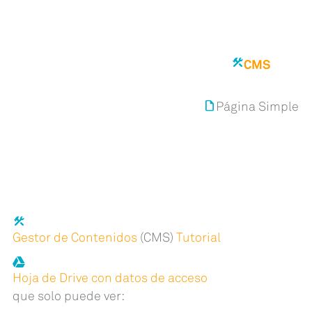
construction
CMS
insert_drive_file
Página Simple
construction
Gestor de Contenidos
(CMS)
Tutorial
Hoja de Drive con datos de acceso
que solo puede ver: