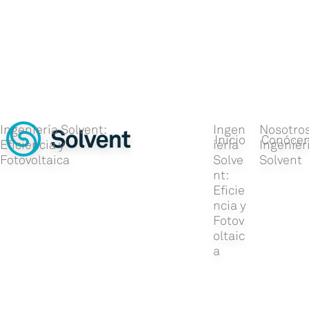
Ingeniería Solvent:
Ingen
Nosotros
Eficiencia y
iería
Ingenier
Fotovoltaica
Solve
Solvent
nt:
Eficie
ncia y
Fotov
oltaic
a