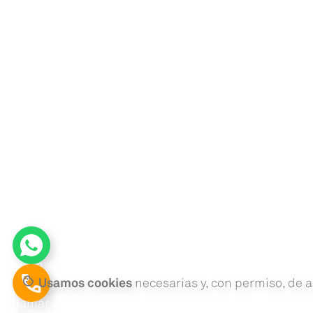
¡Pulsa
y
envia
¡Pulsa
phone
un
cookie
Usamos cookies
necesarias y, con permiso, de a
para
Whats
llamar
App!