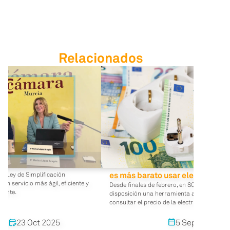
Relacionados
ficación Administrativa
Tenemos la herramienta que te 
es más barato usar electricidad
va Ley de Simplificación
un servicio más ágil, eficiente y
Desde finales de febrero, en SOLVENT pone
gente.
disposición una herramienta actualizada q
consultar el precio de la electricidad para e
025
23 Oct 2025
5 Sept 2025
edit_calendar
calendar_today