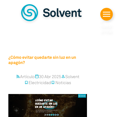
Despl
azars
e
hasta
arriba
¿Cómo evitar quedarte sin luz en un
apagón?
Artículo
30 Abr 2025
Solvent
rss_feed
calendar_today
person
Electricidad
Noticias
bookmark
bookmark