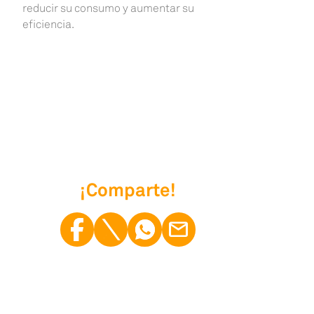
reducir su consumo y aumentar su
eficiencia.
¡Comparte!
¡Comp
¡Comp
¡Comp
¡Comp
mail
arte!
arte!
arte!
arte!
Faceb
Twitte
Whats
Email
ook
r
App