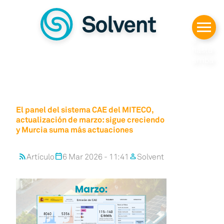
Despl
azars
e
hasta
arriba
El panel del sistema CAE del MITECO,
actualización de marzo: sigue creciendo
y Murcia suma más actuaciones
Artículo
6 Mar 2026 - 11:41
Solvent
rss_feed
calendar_today
person