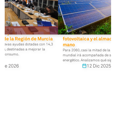
mejorar la eficiencia
Hacia un futuro donde la energí
 de la Región de Murcia
fotovoltaica y el almacenamient
mano
 nuevas ayudas dotadas con 14,3
Es, destinadas a mejorar la
Para 2060, casi la mitad de la capacidad fo
autoconsumo.
mundial irá acompañada de sistemas de 
energético. Analizamos qué significa esta 
 Ene 2026
12 Dic 2025
12 Dic 
calendar_today
edit_calendar