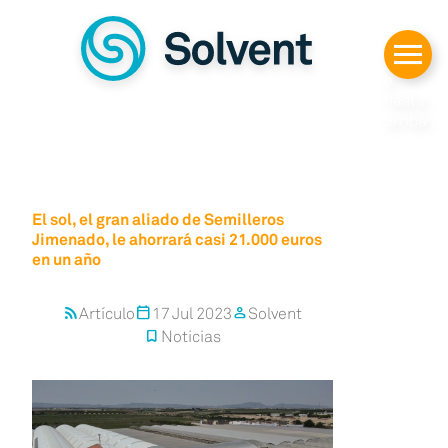
Despl
azars
e
hasta
arriba
El sol, el gran aliado de Semilleros
Jimenado, le ahorrará casi 21.000 euros
en un año
Artículo
17 Jul 2023
Solvent
rss_feed
calendar_today
person
Noticias
bookmark