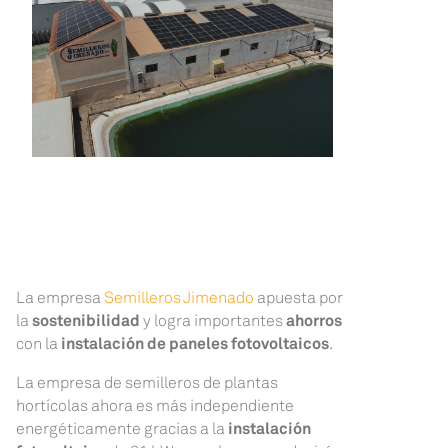
La empresa
Semilleros Jimenado
apuesta por
la
sostenibilidad
y logra importantes
ahorros
con la
instalación de paneles fotovoltaicos
.
La empresa de semilleros de plantas
hortícolas ahora es más independiente
energéticamente gracias a la
instalación