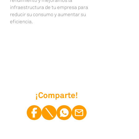
rendimiento y mejoramos la
infraestructura de tu empresa para
reducir su consumo y aumentar su
eficiencia.
¡Comparte!
¡Comp
¡Comp
¡Comp
¡Comp
mail
arte!
arte!
arte!
arte!
Faceb
Twitte
Whats
Email
ook
r
App