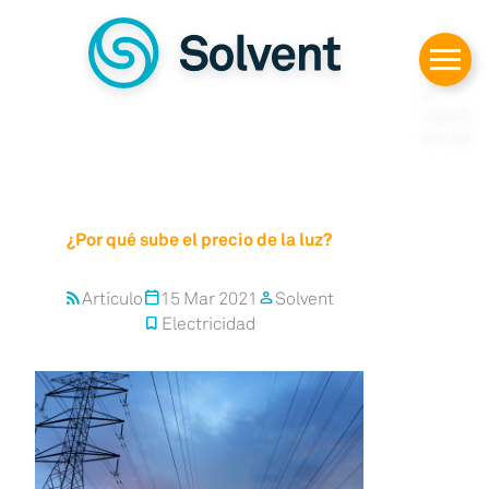
Despl
azars
e
hasta
arriba
¿Por qué sube el precio de la luz?
Artículo
15 Mar 2021
Solvent
rss_feed
calendar_today
person
Electricidad
bookmark