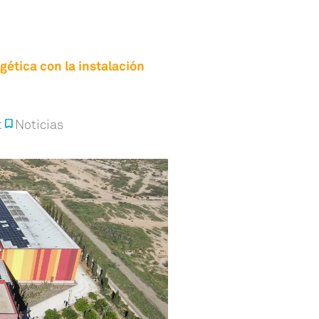
ética con la instalación
t
bookmark
Noticias