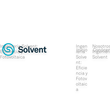
Ingeniería Solvent:
Ingen
Nosotros
Eficiencia y
iería
Ingenier
Fotovoltaica
Solve
Solvent
nt:
Eficie
ncia y
Fotov
oltaic
a